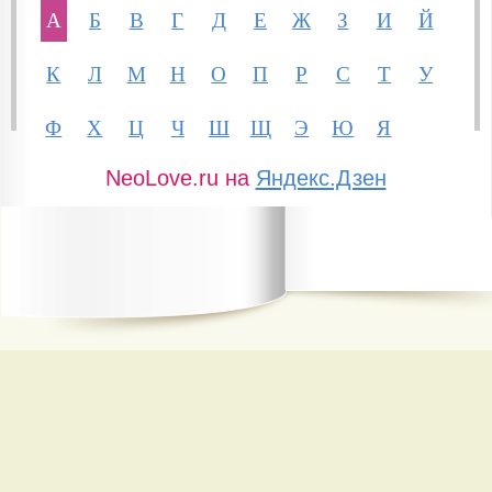
А
Б
В
Г
Д
Е
Ж
З
И
Й
К
Л
М
Н
О
П
Р
С
Т
У
Ф
Х
Ц
Ч
Ш
Щ
Э
Ю
Я
NeoLove.ru на
Яндекс.Дзен