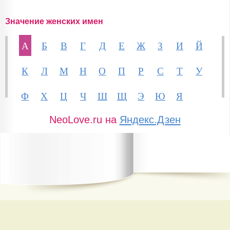
Значение женских имен
А
Б
В
Г
Д
Е
Ж
З
И
Й
К
Л
М
Н
О
П
Р
С
Т
У
Ф
Х
Ц
Ч
Ш
Щ
Э
Ю
Я
NeoLove.ru на
Яндекс.Дзен