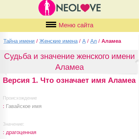
Меню сайта
Тайна имени
/
Женские имена
/
А
/
Ал
/
Аламеа
Судьба и значение женского имени
Аламеа
Версия 1. Что означает имя Аламеа
Происхождение
:
Гавайское имя
Значение:
: драгоценная