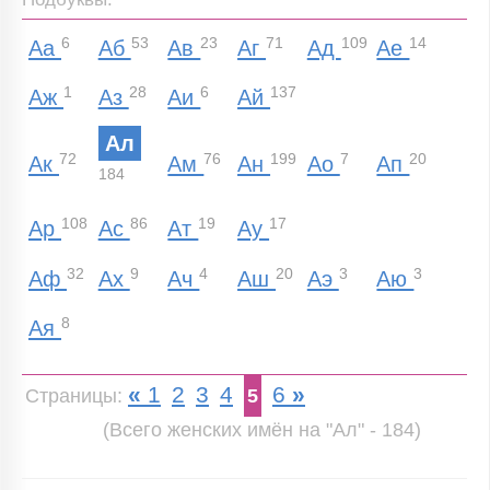
6
53
23
71
109
14
Аа
Аб
Ав
Аг
Ад
Ае
1
28
6
137
Аж
Аз
Аи
Ай
Ал
72
76
199
7
20
Ак
Ам
Ан
Ао
Ап
184
108
86
19
17
Ар
Ас
Ат
Ау
32
9
4
20
3
3
Аф
Ах
Ач
Аш
Аэ
Аю
8
Ая
«
1
2
3
4
6
»
Страницы:
5
(Всего женских имён на "Ал" - 184)