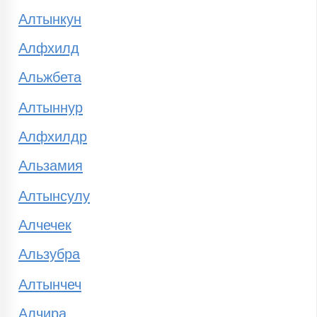
Алтынкун
Алфхилд
Альжбета
Алтыннур
Алфхилдр
Альзамия
Алтынсулу
Алчечек
Альзубра
Алтынчеч
Алчира