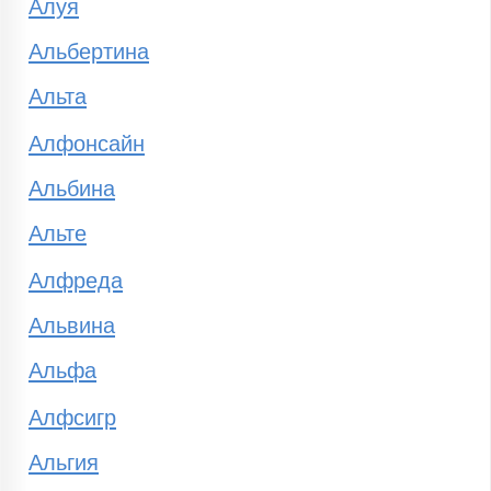
Алуя
Альбертина
Альта
Алфонсайн
Альбина
Альте
Алфреда
Альвина
Альфа
Алфсигр
Альгия