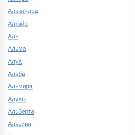
Алькандра
Алтэйа
Аль
Альма
Алуа
Альба
Альмира
Алуаш
Альберта
Альсина