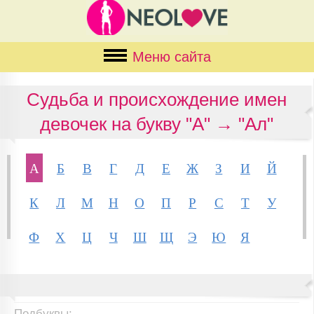
Меню сайта
Судьба и происхождение имен
девочек на букву "А" → "Ал"
А
Б
В
Г
Д
Е
Ж
З
И
Й
К
Л
М
Н
О
П
Р
С
Т
У
Ф
Х
Ц
Ч
Ш
Щ
Э
Ю
Я
Подбуквы: