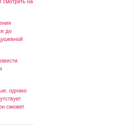
т смотреть на
ения
се до
 душевной
извести
я
ые, однако
утствует
он сможет