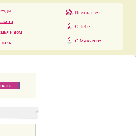
везды
Психология
расота
О Тебе
мья и дом
О Мужчинах
арьера