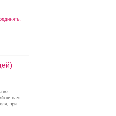
оединять,
цей)
ство
ийски вам
еля, при