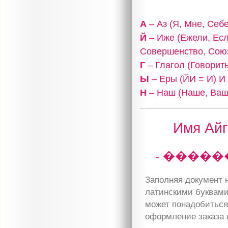
А
– Аз (Я, Мне, Себе
Й
– Иже (Ежели, Есл
Совершенство, Сою
Г
– Глагол (Говорить
Ы
– Еры (ЙИ = И) И
Н
– Наш (Наше, Ваш
Имя Айг
- �����
Заполняя документ н
латинскими буквами
может понадобиться 
оформление заказа 