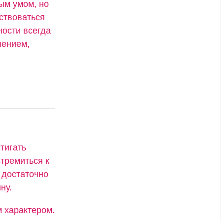
ым умом, но
дствоваться
ости всегда
пением,
тигать
стремиться к
 достаточно
ну.
 характером.