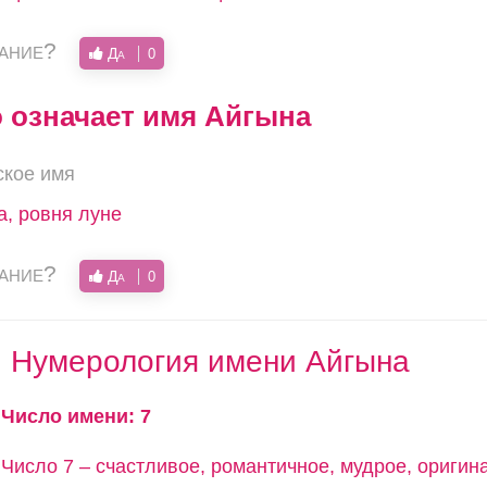
вание?
Да
0
о означает имя Айгына
ское имя
а, ровня луне
вание?
Да
0
Нумерология имени Айгына
Число имени: 7
Число 7 – счастливое, романтичное, мудрое, оригин