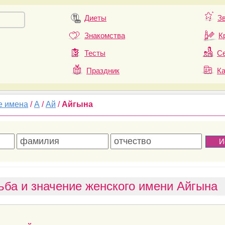
Диеты
З
Знакомства
К
Тесты
Се
Праздник
К
е имена
/
А
/
Ай
/
Айгына
ьба и значение женского имени Айгына