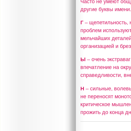
Часто не умеют общ
другие буквы имени
Г
– щепетильность, 
проблем используют
мельчайших деталей
организацией и бре
Ы
– очень экстрава
впечатление на окр
справедливости, вне
Н
– сильные, волев
не переносят моното
критическое мышлен
прожить до конца дн