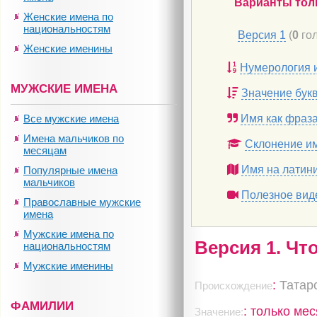
Варианты тол
Женские имена по
национальностям
Версия 1
(
0
гол
Женские именины
Нумерология 
МУЖСКИЕ ИМЕНА
Значение бук
Все мужские имена
Имя как фраз
Имена мальчиков по
Склонение и
месяцам
Имя на латин
Популярные имена
мальчиков
Полезное вид
Православные мужские
имена
Мужские имена по
Версия 1. Чт
национальностям
Мужские именины
:
Татар
Происхождение
ФАМИЛИИ
: только мес
Значение: