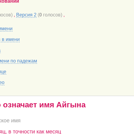
кований
осов)
,
Версия 2
(
0
голосов)
,
имени
в в имени
а
мени по падежам
ице
ео
о означает имя Айгына
ское имя
яц, в точности как месяц