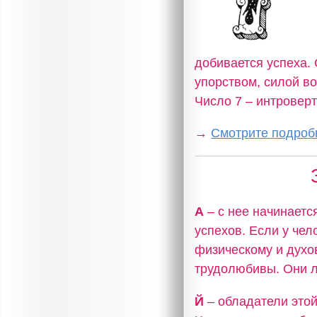
добивается успеха.
упорством, силой во
Число 7 – интровер
→
Смотрите подробн
А
– с нее начинаетс
успехов. Если у чел
физическому и духо
трудолюбивы. Они л
Й
– обладатели это