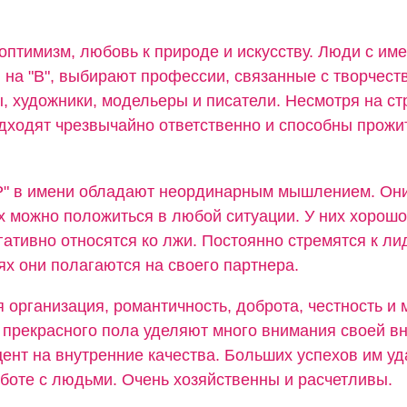
оптимизм, любовь к природе и искусству. Люди с им
 на "В", выбирают профессии, связанные с творчест
 художники, модельеры и писатели. Несмотря на стр
дходят чрезвычайно ответственно и способны прожи
"Р" в имени обладают неординарным мышлением. Он
их можно положиться в любой ситуации. У них хорошо
гативно относятся ко лжи. Постоянно стремятся к лид
х они полагаются на своего партнера.
 организация, романтичность, доброта, честность и
прекрасного пола уделяют много внимания своей вн
ент на внутренние качества. Больших успехов им уд
аботе с людьми. Очень хозяйственны и расчетливы.