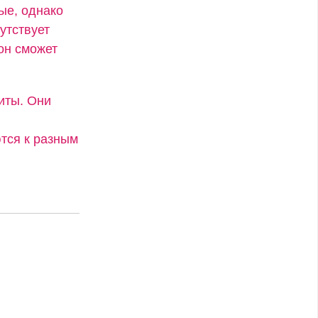
ые, однако
утствует
он сможет
иты. Они
тся к разным