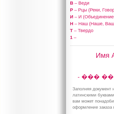
В
– Веди
Р
– Рцы (Реки, Гово
И
– И (Объединение,
Н
– Наш (Наше, Ваш
Т
– Твердо
1
–
Имя А
- ��� �
Заполняя документ н
латинскими буквами
вам может понадобит
оформление заказа 