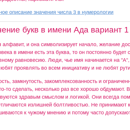
ое описание значения числа 3 в нумерологии
чение букв в имени Ада вариант 1
я алфавит, и она символизирует начало, желание дос
овека в имени есть эта буква, то он постоянно будет 
вному равновесию. Люди, чье имя начинается на "А",
юбят проявлять во всем инициативу и не любят рути
ость, замкнутость, закомплексованность и ограниченн
о-то сделать, несколько раз все хорошо обдумают. В
твуются здравым смыслом и логикой. Они всегда пом
Отличаются излишней болтливостью. Не принимают к
шиваются к чужому мнению и потому часто допускаю