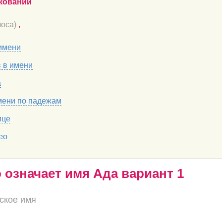
кований
оса)
,
имени
в в имени
а
мени по падежам
ице
ео
о означает имя Ада вариант 1
ское имя