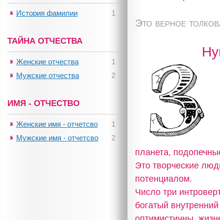
История фамилии
1
Это верное толко
ТАЙНА ОТЧЕСТВА
Ну
Женские отчества
1
Мужские отчества
2
ИМЯ - ОТЧЕСТВО
Женские имя - отчетсво
1
Мужские имя - отчетсво
2
планета, подопечны
Это творческие люд
потенциалом.
Число три интровер
богатый внутренний
оптимистичны, жизн