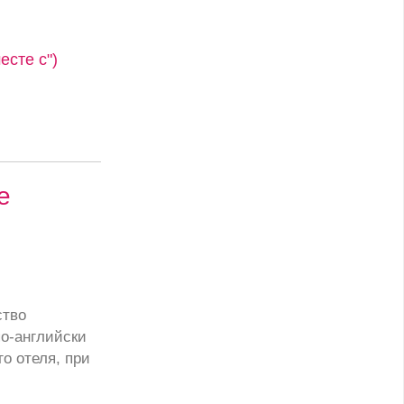
сте с")
е
ство
о-английски
о отеля, при