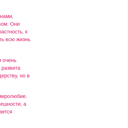
енами,
вом. Они
астность, к
ть всю жизнь
и очень
 развита
ерству, но в
 миролюбие.
ешности, а
ается