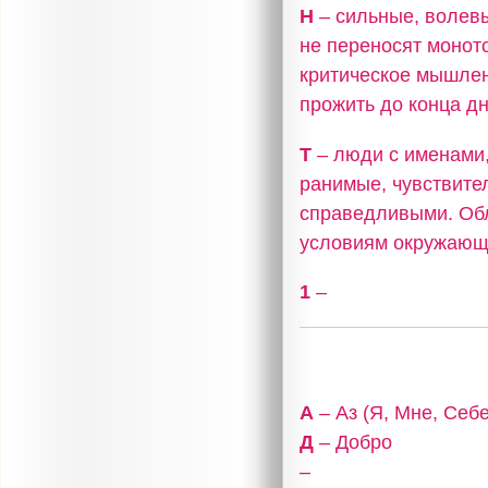
Н
– сильные, волев
не переносят моното
критическое мышлен
прожить до конца дн
Т
– люди с именами,
ранимые, чувствите
справедливыми. Об
условиям окружающ
1
–
А
– Аз (Я, Мне, Себе
Д
– Добро
–