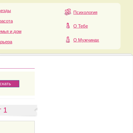
везды
Психология
расота
О Тебе
мья и дом
О Мужчинах
арьера
 1