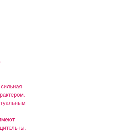
о
 сильная
рактером.
ктуальным
 имеют
бщительны,