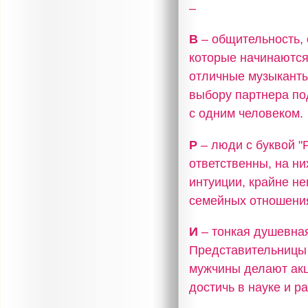
–
В
– общительность, 
которые начинаются
отличные музыканты,
выбору партнера по
с одним человеком.
Р
– люди с буквой 
ответственны, на н
интуиции, крайне не
семейных отношения
И
– тонкая душевная
Представительницы 
мужчины делают акц
достичь в науке и р