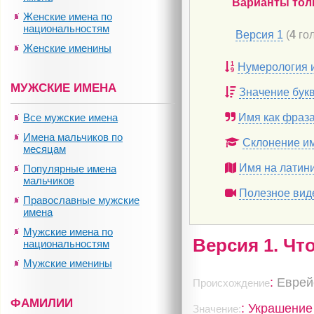
Варианты тол
Женские имена по
национальностям
Версия 1
(
4
гол
Женские именины
Нумерология 
МУЖСКИЕ ИМЕНА
Значение бук
Все мужские имена
Имя как фраз
Имена мальчиков по
Склонение и
месяцам
Имя на латин
Популярные имена
мальчиков
Полезное вид
Православные мужские
имена
Мужские имена по
Версия 1. Чт
национальностям
Мужские именины
:
Еврей
Происхождение
ФАМИЛИИ
: Украшение
Значение: