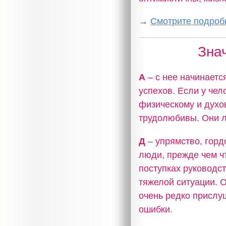
→
Смотрите подробн
Зна
А
– с нее начинаетс
успехов. Если у чел
физическому и духо
трудолюбивы. Они л
Д
– упрямство, горд
люди, прежде чем чт
поступках руководс
тяжелой ситуации. 
очень редко прислу
ошибки.